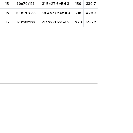
15
80x70x138
31.5×27.6×54.3
150
330.7
15
100x70x138
39.4×27.6×54.3
216
476.2
15
120x80x138
47.2×31.5×54.3
270
595.2