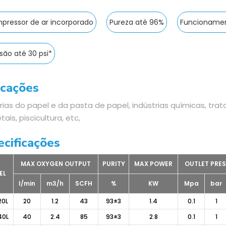
pressor de ar incorporado
Pureza até 96%
Funcioname
são até 30 psi*
icações
rias do papel e da pasta de papel, indústrias químicas, tr
ais, piscicultura, etc,
ecificações
MAX OXYGEN OUTPUT
PURITY
MAX POWER
OUTLET PRE
EL
l/min
m3/h
SCFH
%
KW
Mpa
bar
20L
20
1.2
43
93±3
1.4
0.1
1
40L
40
2.4
85
93±3
2.8
0.1
1