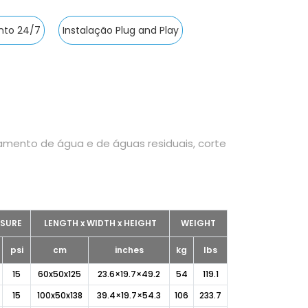
nto 24/7
Instalação Plug and Play
atamento de água e de águas residuais, corte
SSURE
LENGTH x WIDTH x HEIGHT
WEIGHT
psi
cm
inches
kg
lbs
15
60x50x125
23.6×19.7×49.2
54
119.1
15
100x50x138
39.4×19.7×54.3
106
233.7