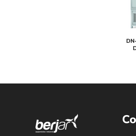
DN
Co