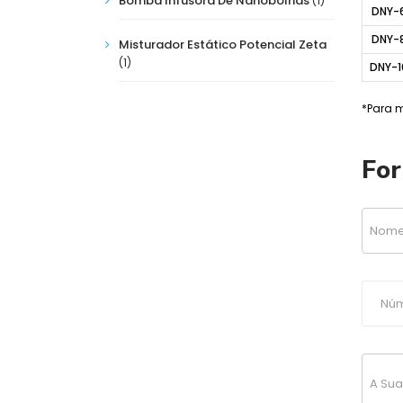
Bomba Infusora De Nanobolhas
(1)
DNY-
DNY-
Misturador Estático Potencial Zeta
(1)
DNY-1
*Para m
For