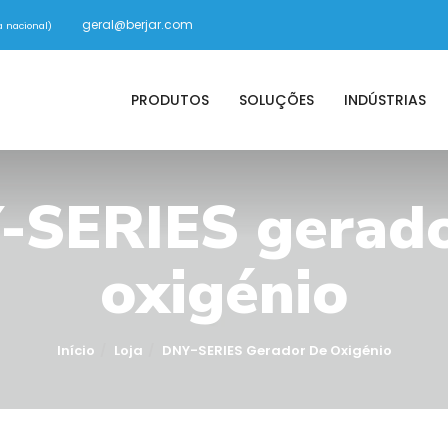
geral@berjar.com
 nacional)
PRODUTOS
SOLUÇÕES
INDÚSTRIAS
-SERIES gerado
oxigénio
Início
Loja
DNY-SERIES Gerador De Oxigénio