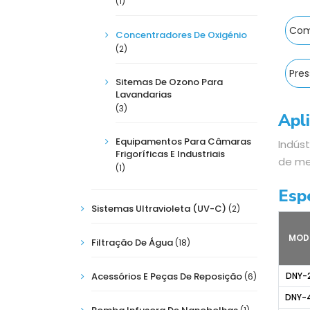
(1)
Com
Concentradores De Oxigénio
(2)
Pres
Sitemas De Ozono Para
Lavandarias
(3)
Apl
Equipamentos Para Câmaras
Indúst
Frigoríficas E Industriais
de met
(1)
Esp
Sistemas Ultravioleta (UV-C)
(2)
MOD
Filtração De Água
(18)
Acessórios E Peças De Reposição
DNY-
(6)
DNY-