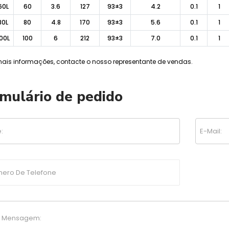
60L
60
3.6
127
93±3
4.2
0.1
1
80L
80
4.8
170
93±3
5.6
0.1
1
00L
100
6
212
93±3
7.0
0.1
1
ais informações, contacte o nosso representante de vendas.
mulário de pedido