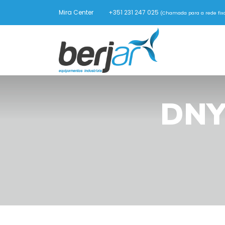
Mira Center
+351 231 247 025
(Chamada para a rede fixa
DNY