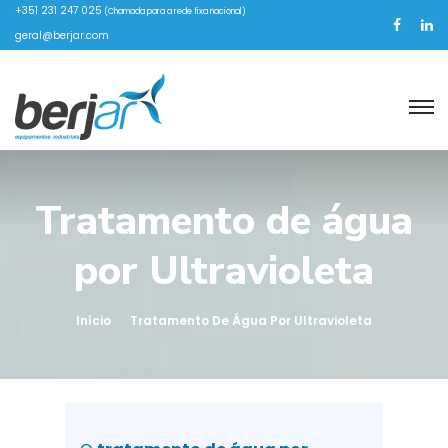
+351 231 247 025
(Chamada para a rede fixa nacional)
geral@berjar.com
Tratamento de água
por Ultravioleta
Início
Tratamento De Água Por Ultravioleta