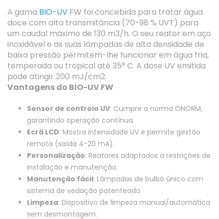
A gama
BIO-UV
FW foi concebida para tratar água
doce com alta transmitância (70-98 % UVT) para
um caudal máximo de 130 m3/h. O seu reator em aço
inoxidável e as suas lâmpadas de alta densidade de
baixa pressão permitem-lhe funcionar em água fria,
temperada ou tropical até 35° C. A dose UV emitida
pode atingir 200 mJ/cm2.
Vantagens do BIO-UV FW
Sensor de controlo UV
: Cumpre a norma ÖNORM,
garantindo operação contínua.
Ecrã LCD
: Mostra intensidade UV e permite gestão
remota (saída 4-20 mA).
Personalização
: Reatores adaptados a restrições de
instalação e manutenção.
Manutenção fácil
: Lâmpadas de bulbo único com
sistema de vedação patenteado.
Limpeza
: Dispositivo de limpeza manual/automática
sem desmontagem.