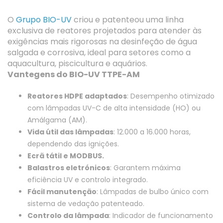
O
Grupo BIO-UV
criou e patenteou uma linha
exclusiva de reatores projetados para atender às
exigências mais rigorosas na desinfeção de água
salgada e corrosiva, ideal para setores como a
aquacultura, piscicultura e aquários.
Vantegens do BIO-UV TTPE-AM
Reatores HDPE adaptados
: Desempenho otimizado
com lâmpadas UV-C de alta intensidade (HO) ou
Amálgama (AM).
Vida útil das lâmpadas
: 12.000 a 16.000 horas,
dependendo das ignições.
Ecrã tátil e MODBUS.
Balastros eletrónicos
: Garantem máxima
eficiência UV e controlo integrado.
Fácil manutenção
: Lâmpadas de bulbo único com
sistema de vedação patenteado.
Controlo da lâmpada
: Indicador de funcionamento