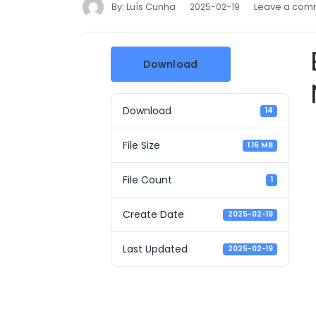
By:
Luís Cunha
Leave a com
2025-02-19
Download
Download
14
File Size
1.16 MB
File Count
1
Create Date
2025-02-19
Last Updated
2025-02-19