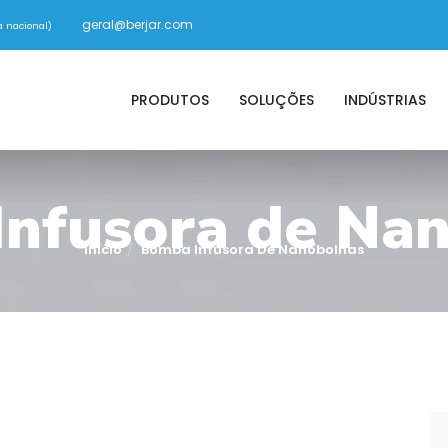
geral@berjar.com
 nacional)
PRODUTOS
SOLUÇÕES
INDÚSTRIAS
nfusora de Na
Início
Bomba Infusora De Nanobolhas