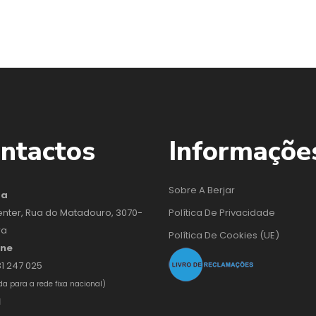
ntactos
Informaçõe
Sobre A Berjar
da
enter, Rua do Matadouro, 3070-
Política De Privacidade
ra
Política De Cookies (UE)
one
31 247 025
 para a rede fixa nacional)
l