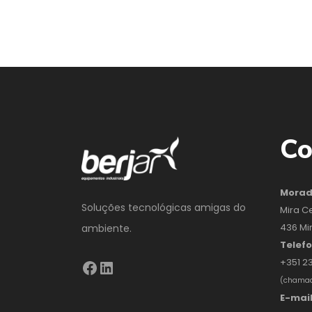
Co
Mora
Soluções tecnológicas amigas do
Mira C
436 Mi
ambiente.
Telef
+351 2
(chamada
E-mai