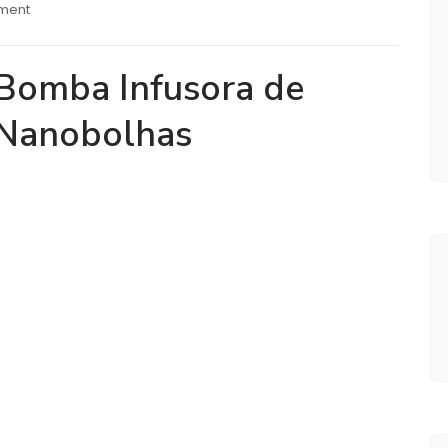
ment
Bomba Infusora de
Nanobolhas