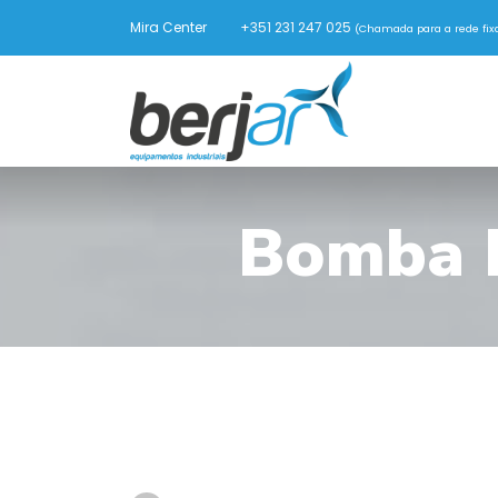
Mira Center
+351 231 247 025
(Chamada para a rede fixa
Bomba I