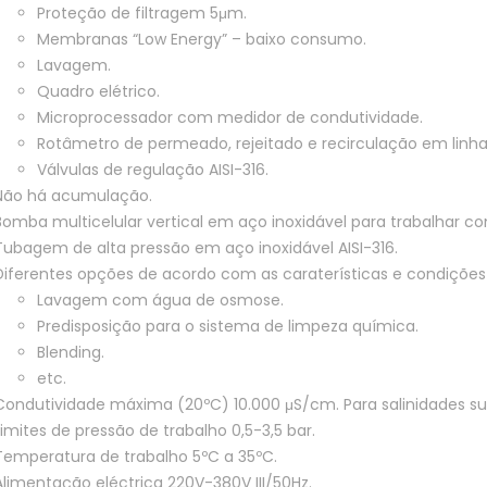
Proteção de filtragem 5μm.
Membranas “Low Energy” – baixo consumo.
Lavagem.
Quadro elétrico.
Microprocessador com medidor de condutividade.
Rotâmetro de permeado, rejeitado e recirculação em linha
Válvulas de regulação AISI-316.
Não há acumulação.
Bomba multicelular vertical em aço inoxidável para trabalhar c
Tubagem de alta pressão em aço inoxidável AISI-316.
Diferentes opções de acordo com as caraterísticas e condições
Lavagem com água de osmose.
Predisposição para o sistema de limpeza química.
Blending.
etc.
Condutividade máxima (20ºC) 10.000 μS/cm. Para salinidades sup
Limites de pressão de trabalho 0,5-3,5 bar.
Temperatura de trabalho 5ºC a 35ºC.
Alimentação eléctrica 220V-380V III/50Hz.