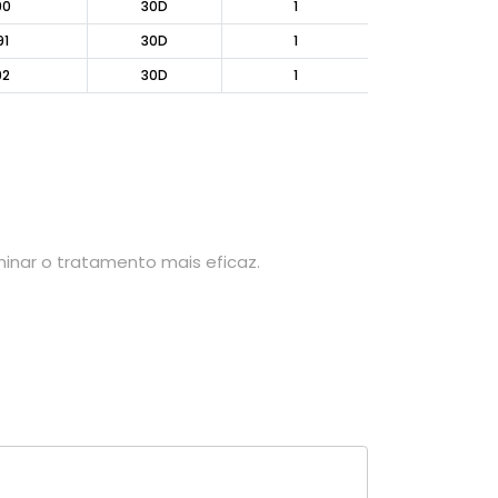
90
30D
1
91
30D
1
92
30D
1
nar o tratamento mais eficaz.