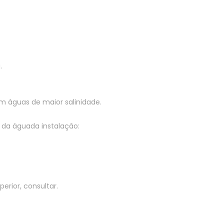
.
om águas de maior salinidade.
 da águada instalação:
erior, consultar.