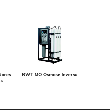
dores
BWT MO Osmose Inversa
is