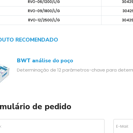
RVO-06/1200/L/G
3042
RVO-09/1800/L/G
3042
RVO-12/2500/L/G
3042
DUTO RECOMENDADO
BWT a
nálise do poço
Determinação de 12 parâmetros-chave para determi
mulário de pedido