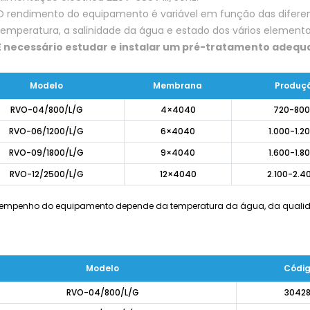
O rendimento do equipamento é variável em função das difere
temperatura, a salinidade da água e estado dos vários elemento
É necessário estudar e instalar um pré-tratamento adequ
Modelo
Membrana
Produç
RVO-04/800/L/G
4×4040
720-800
RVO-06/1200/L/G
6×4040
1.000-1.20
RVO-09/1800/L/G
9×4040
1.600-1.80
RVO-12/2500/L/G
12×4040
2.100-2.40
sempenho do equipamento depende da temperatura da água, da qualida
Modelo
Códi
RVO-04/800/L/G
3042