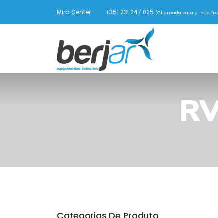
Mira Center
+351 231 247 025
(Chamada para a rede fixa
RV
Categorias De Produto