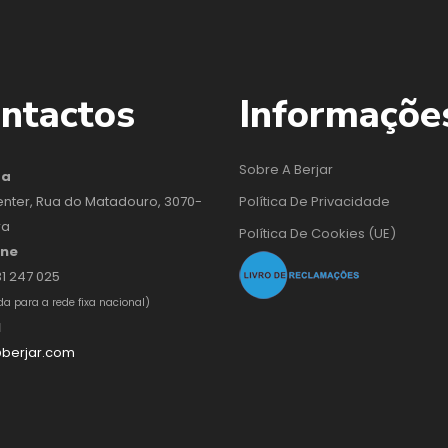
ntactos
Informaçõe
Sobre A Berjar
da
enter, Rua do Matadouro, 3070-
Política De Privacidade
ra
Política De Cookies (UE)
one
31 247 025
 para a rede fixa nacional)
l
berjar.com