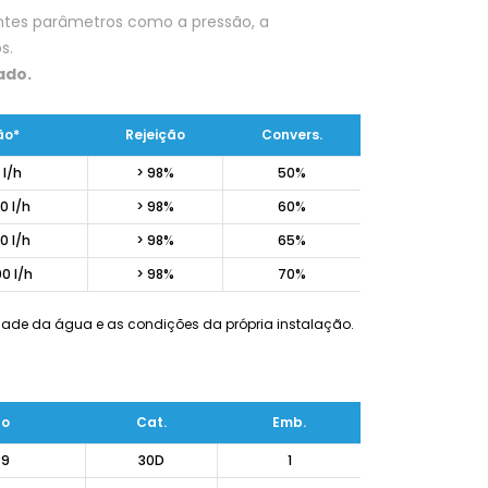
ntes parâmetros como a pressão, a
s.
ado.
ão*
Rejeição
Convers.
 l/h
> 98%
50%
0 l/h
> 98%
60%
0 l/h
> 98%
65%
0 l/h
> 98%
70%
de da água e as condições da própria instalação.
go
Cat.
Emb.
89
30D
1