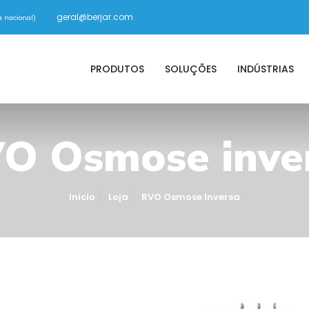
geral@berjar.com
 nacional)
PRODUTOS
SOLUÇÕES
INDÚSTRIAS
O Osmose inve
Início
Loja
RVO Osmose Inversa