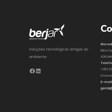
Co
Mora
Soluções tecnológicas amigas do
Mira C
436 Mi
ambiente.
Telef
+351 2
(chamada
E-mai
geral@